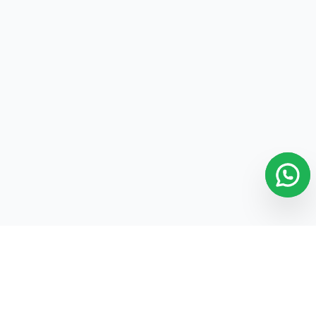
26.- Solicitar Cantidad Al Agregar el Artículo
26
27.- Editar Alias/Nombre a Sucursal Nube
27
28.- Curso BÁSICO para Negocios y Abarrotes
28
29.- ¿Cómo agregar y editar ROLES?
29
30.- ¿Cómo agregar EMPLEADOS?
30
31.- ¿Cómo agregar USUARIOS?
31
32.- ¿Cómo agregar SELLOS DIGITALES y la
32
SERIE CFDI?
33.- ¿Cómo configurar los IMPUESTOS?
33