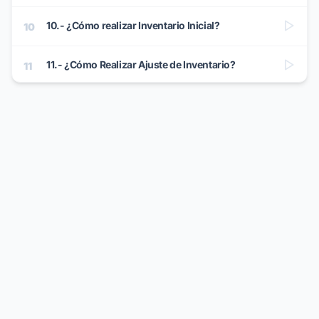
10.- ¿Cómo realizar Inventario Inicial?
10
11.- ¿Cómo Realizar Ajuste de Inventario?
11
12.- ¿Cómo Realizar Notas de Crédito?
12
13.- ¿Cómo Realizar Devolución a Proveedor?
13
14.- ¿Cómo Realizar Abonos?
14
15.- ¿Cómo Configurar Promociones?
15
16.- ¿Cómo Configurar el Monedero Electrónico?
16
17.- ¿Cómo Configurar Lotes y Series?
17