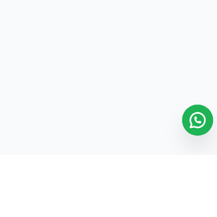
26.- Solicitar Cantidad Al Agregar el Artículo
26
27.- Editar Alias/Nombre a Sucursal Nube
27
28.- Curso BÁSICO para Negocios y Abarrotes
28
29.- ¿Cómo agregar y editar ROLES?
29
30.- ¿Cómo agregar EMPLEADOS?
30
31.- ¿Cómo agregar USUARIOS?
31
32.- ¿Cómo agregar SELLOS DIGITALES y la
32
SERIE CFDI?
33.- ¿Cómo configurar los IMPUESTOS?
33