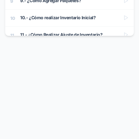
9.- ¿Cómo Agregar Paquetes?
9
10.- ¿Cómo realizar Inventario Inicial?
10
11.- ¿Cómo Realizar Ajuste de Inventario?
11
12.- ¿Cómo Realizar Notas de Crédito?
12
13.- ¿Cómo Realizar Devolución a Proveedor?
13
14.- ¿Cómo Realizar Abonos?
14
15.- ¿Cómo Configurar Promociones?
15
16.- ¿Cómo Configurar el Monedero Electrónico?
16
17.- ¿Cómo Configurar Lotes y Series?
17