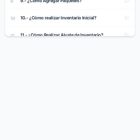
9.- ¿Cómo Agregar Paquetes?
9
10.- ¿Cómo realizar Inventario Inicial?
10
11.- ¿Cómo Realizar Ajuste de Inventario?
11
12.- ¿Cómo Realizar Notas de Crédito?
12
13.- ¿Cómo Realizar Devolución a Proveedor?
13
14.- ¿Cómo Realizar Abonos?
14
15.- ¿Cómo Configurar Promociones?
15
16.- ¿Cómo Configurar el Monedero Electrónico?
16
17.- ¿Cómo Configurar Lotes y Series?
17