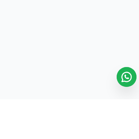
26.- Solicitar Cantidad Al Agregar el Artículo
26
27.- Editar Alias/Nombre a Sucursal Nube
27
28.- Curso BÁSICO para Negocios y Abarrotes
28
29.- ¿Cómo agregar y editar ROLES?
29
30.- ¿Cómo agregar EMPLEADOS?
30
31.- ¿Cómo agregar USUARIOS?
31
32.- ¿Cómo agregar SELLOS DIGITALES y la
32
SERIE CFDI?
33.- ¿Cómo configurar los IMPUESTOS?
33