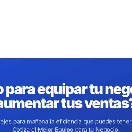
o para equipar tu neg
aumentar tus ventas
ejes para mañana la eficiencia que puedes tener
Cotiza el Mejor Equipo para tu Negocio.