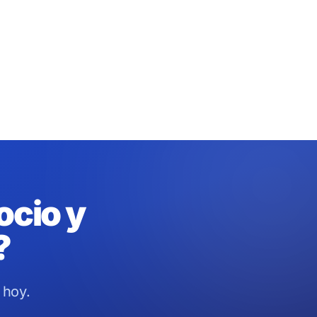
ocio y
?
 hoy.