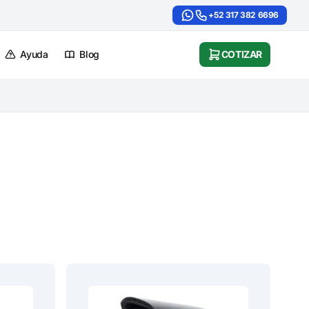
+52 317 382 6696
Ayuda
Blog
COTIZAR