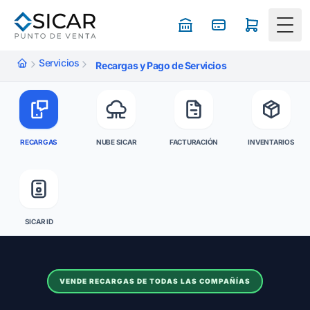
Togg
Servicios
Recargas y Pago de Servicios
RECARGAS
NUBE SICAR
FACTURACIÓN
INVENTARIOS
SICAR ID
VENDE RECARGAS DE TODAS LAS COMPAÑÍAS