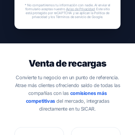
* No compartiremos tu información con nadie. Al enviar el
formulario aceptas nuestro
Aviso de Privacidad
. Este sitio
está protegido por reCAPTCHA y se aplican la
Política de
privacidad
y los
Términos de servicio
de Google.
Venta de recargas
Convierte tu negocio en un punto de referencia.
Atrae más clientes ofreciendo saldo de todas las
compañías con las
comisiones más
competitivas
del mercado, integradas
directamente en tu SICAR.