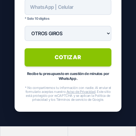
* Solo 10 dígitos
COTIZAR
Recibe tu presupuesto en cuestión de minutos por
WhatsApp.
* No compartiremos tu información con nadie. Al enviar el
formulario aceptas nuestro
Aviso de Privacidad
. Este sitio
está protegido por reCAPTCHA y se aplican la
Política de
privacidad
y los
Términos de servicio
de Google.