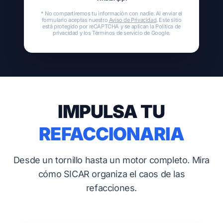
* No compartiremos tu información con nadie. Al enviar el
formulario aceptas nuestro
Aviso de Privacidad
. Este sitio
está protegido por reCAPTCHA y se aplican la
Política de
privacidad
y los
Términos de servicio
de Google.
IMPULSA TU
REFACCIONARIA
Desde un tornillo hasta un motor completo. Mira
cómo SICAR organiza el caos de las
refacciones.