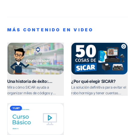
MÁS CONTENIDO EN VIDEO
Una historia de éxito:
¿Por qué elegir SICAR?
refaccionaria
Mira cómo SICAR ayuda a
La solución definitiva para evitar el
organizar miles de códigos y
robo hormiga y tener cuentas
optimizar las ventas diarias.
claras.
LIST