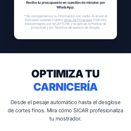
Recibe tu presupuesto en cuestión de minutos por
WhatsApp.
* No compartiremos tu información con nadie. Al enviar el
formulario aceptas nuestro
Aviso de Privacidad
. Este sitio
está protegido por reCAPTCHA y se aplican la
Política de
privacidad
y los
Términos de servicio
de Google.
OPTIMIZA TU
CARNICERÍA
Desde el pesaje automático hasta el desglose
de cortes finos. Mira cómo SICAR profesionaliza
tu mostrador.