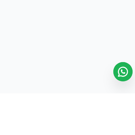
26.- Solicitar Cantidad Al Agregar el Artículo
26
27.- Editar Alias/Nombre a Sucursal Nube
27
28.- Curso BÁSICO para Negocios y Abarrotes
28
29.- ¿Cómo agregar y editar ROLES?
29
30.- ¿Cómo agregar EMPLEADOS?
30
31.- ¿Cómo agregar USUARIOS?
31
32.- ¿Cómo agregar SELLOS DIGITALES y la
32
SERIE CFDI?
33.- ¿Cómo configurar los IMPUESTOS?
33