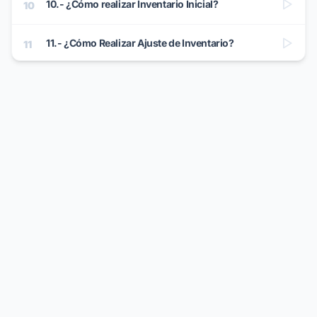
10.- ¿Cómo realizar Inventario Inicial?
10
11.- ¿Cómo Realizar Ajuste de Inventario?
11
12.- ¿Cómo Realizar Notas de Crédito?
12
13.- ¿Cómo Realizar Devolución a Proveedor?
13
14.- ¿Cómo Realizar Abonos?
14
15.- ¿Cómo Configurar Promociones?
15
16.- ¿Cómo Configurar el Monedero Electrónico?
16
17.- ¿Cómo Configurar Lotes y Series?
17
18.- ¿Cómo llevar el control de Asistencia?
18