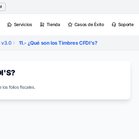
M
Servicios
Tienda
Casos de Éxito
Soporte
 v3.0
11.- ¿Qué son los Timbres CFDI's?
I'S?
os folios fiscales.