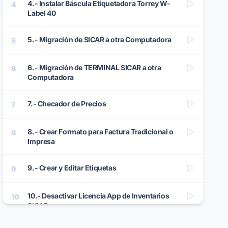
4.- Instalar Báscula Etiquetadora Torrey W-
4
Label 40
5.- Migración de SICAR a otra Computadora
5
6.- Migración de TERMINAL SICAR a otra
6
Computadora
7.- Checador de Precios
7
8.- Crear Formato para Factura Tradicional o
8
Impresa
9.- Crear y Editar Etiquetas
9
10.- Desactivar Licencia App de Inventarios
10
SICAR