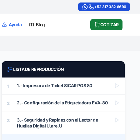
+52 317 382 6696
Ayuda
Blog
COTIZAR
0
LISTA DE REPRODUCCIÓN
1.- Impresora de Ticket SICAR POS 80
1
2.- Configuración de la Etiquetadora EVA-80
2
3.- Seguridad y Rapidez con el Lector de
3
Huellas Digital U.are.U