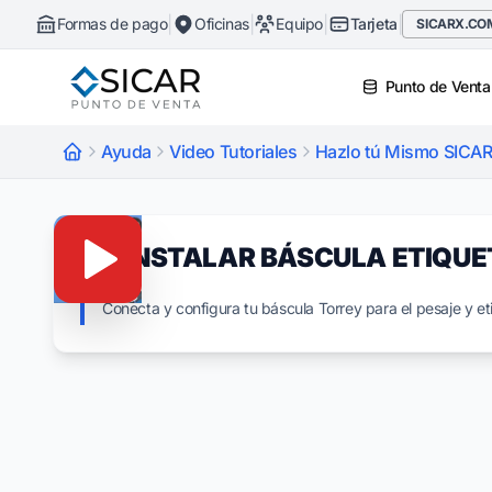
|
|
|
|
Formas de pago
Oficinas
Equipo
Tarjeta
SICARX.CO
Punto de Venta
Ayuda
Video Tutoriales
Hazlo tú Mismo SICAR
4.- INSTALAR BÁSCULA ETIQU
Conecta y configura tu báscula Torrey para el pesaje y e