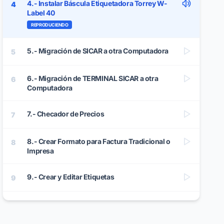
4.- Instalar Báscula Etiquetadora Torrey W-
4
Label 40
REPRODUCIENDO
5.- Migración de SICAR a otra Computadora
5
6.- Migración de TERMINAL SICAR a otra
6
Computadora
7.- Checador de Precios
7
8.- Crear Formato para Factura Tradicional o
8
Impresa
9.- Crear y Editar Etiquetas
9
10.- Desactivar Licencia App de Inventarios
10
SICAR