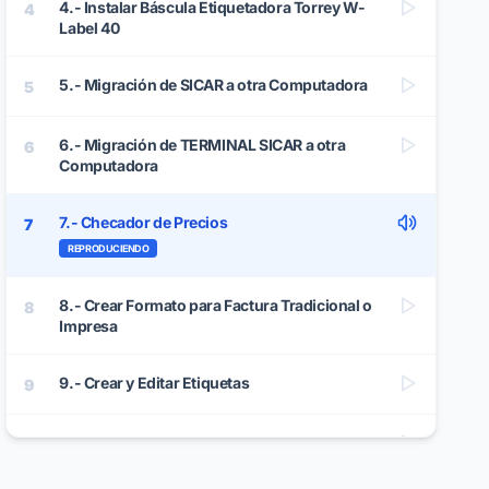
4.- Instalar Báscula Etiquetadora Torrey W-
4
Label 40
5.- Migración de SICAR a otra Computadora
5
6.- Migración de TERMINAL SICAR a otra
6
Computadora
7.- Checador de Precios
7
REPRODUCIENDO
8.- Crear Formato para Factura Tradicional o
8
Impresa
9.- Crear y Editar Etiquetas
9
10.- Desactivar Licencia App de Inventarios
10
SICAR