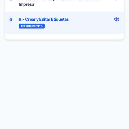
Impresa
9.- Crear y Editar Etiquetas
9
REPRODUCIENDO
10.- Desactivar Licencia App de Inventarios SICAR
10
11.- ¿Qué son los Timbres CFDI's?
11
12.- Licencia Servidor vs Licencia Terminal
12