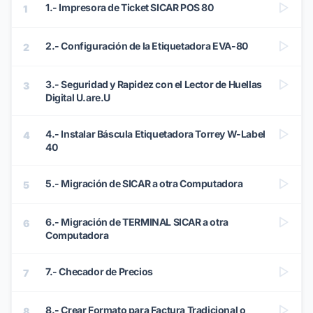
1.- Impresora de Ticket SICAR POS 80
1
2.- Configuración de la Etiquetadora EVA-80
2
3.- Seguridad y Rapidez con el Lector de Huellas
3
Digital U.are.U
4.- Instalar Báscula Etiquetadora Torrey W-Label
4
40
5.- Migración de SICAR a otra Computadora
5
6.- Migración de TERMINAL SICAR a otra
6
Computadora
7.- Checador de Precios
7
8.- Crear Formato para Factura Tradicional o
8