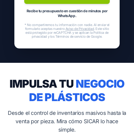
Recibe tu presupuesto en cuestión de minutos por
WhatsApp.
* No compartiremos tu información con nadie. Al enviar el
formulario aceptas nuestro
Aviso de Privacidad
. Este sitio
está protegido por reCAPTCHA y se aplican la
Política de
privacidad
y los
Términos de servicio
de Google.
IMPULSA TU
NEGOCIO
DE PLÁSTICOS
Desde el control de inventarios masivos hasta la
venta por pieza. Mira cómo SICAR lo hace
simple.