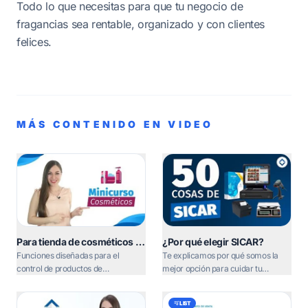
Todo lo que necesitas para que tu negocio de
fragancias sea rentable, organizado y con clientes
felices.
MÁS CONTENIDO EN VIDEO
Para tienda de cosméticos y
¿Por qué elegir SICAR?
perfumerías
Funciones diseñadas para el
Te explicamos por qué somos la
control de productos de
mejor opción para cuidar tu
perfumería, desde el manejo de
inversión y evitar el robo hormiga.
esencias a granel hasta la gestión
LIST
de comisiones.