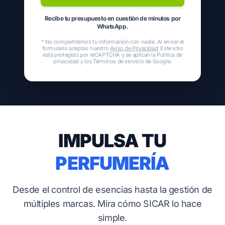
Recibe tu presupuesto en cuestión de minutos por
WhatsApp.
* No compartiremos tu información con nadie. Al enviar el
formulario aceptas nuestro
Aviso de Privacidad
. Este sitio
está protegido por reCAPTCHA y se aplican la
Política de
privacidad
y los
Términos de servicio
de Google.
IMPULSA TU
PERFUMERÍA
Desde el control de esencias hasta la gestión de
múltiples marcas. Mira cómo SICAR lo hace
simple.