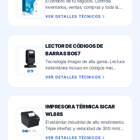
El cerebro de tu negocio. Controla
inventarios, ventas, compras y toda la
administración centralizada en un solo
VER DETALLES TÉCNICOS
lugar.
LECTOR DE CÓDIGOS DE
BARRAS BOS7
Tecnología Imager de alta gama. Lectura
instantánea incluso en códigos mal
impresos.
VER DETALLES TÉCNICOS
IMPRESORA TÉRMICA SICAR
WL88S
El estándar industrial de alto rendimiento.
Triple interfaz y velocidad de 300 mm/s
para un cobro sin pausas.
VER DETALLES TÉCNICOS