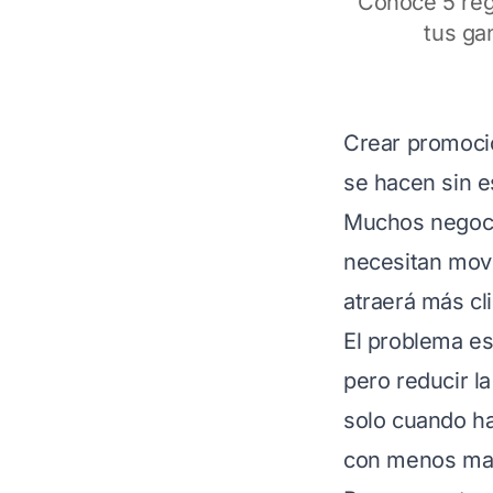
Conoce 5 reg
tus ga
Crear promoci
se hacen sin e
Muchos negocio
necesitan mov
atraerá más cl
El problema e
pero reducir l
solo cuando h
con menos mar