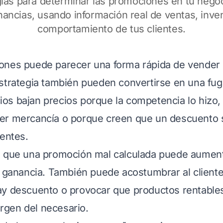
las para determinar las promociones en tu negoci
nancias, usando información real de ventas, inven
comportamiento de tus clientes.
ones puede parecer una forma rápida de vender 
strategia también pueden convertirse en una fug
s bajan precios porque la competencia lo hizo,
er mercancía o porque creen que un descuento
ientes.
s que una promoción mal calculada puede aument
a ganancia. También puede acostumbrar al client
ay descuento o provocar que productos rentable
gen del necesario.