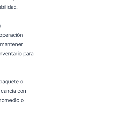
bilidad.
a
 operación
 mantener
nventario para
 paquete o
rcancía con
 promedio o