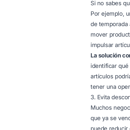
Si no sabes qué
Por ejemplo, 
de temporada 
mover product
impulsar artíc
La solución c
identificar q
artículos podr
tener una oper
3. Evita desco
Muchos negoci
que ya se ven
puede reducir 