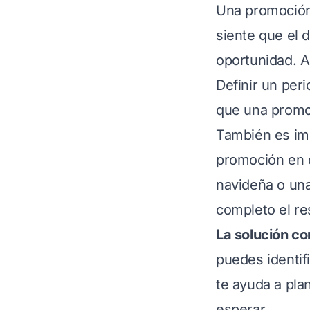
Una promoción s
siente que el 
oportunidad. A
Definir un per
que una promo
También es imp
promoción en 
navideña o una
completo el re
La solución c
puedes identif
te ayuda a pl
esperar.