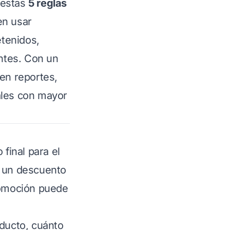
 estas
5 reglas
en usar
tenidos,
ntes. Con un
en reportes,
ales con mayor
 final para el
e un descuento
promoción puede
oducto, cuánto