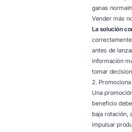
ganas normalme
Vender más no
La solución c
correctamente
antes de lanz
información má
tomar decision
2. Promociona 
Una promoción
beneficio deb
baja rotación, 
impulsar prod