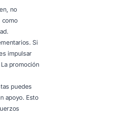
en, no
o como
ad.
mentarios. Si
des impulsar
 La promoción
ntas puedes
an apoyo. Esto
fuerzos