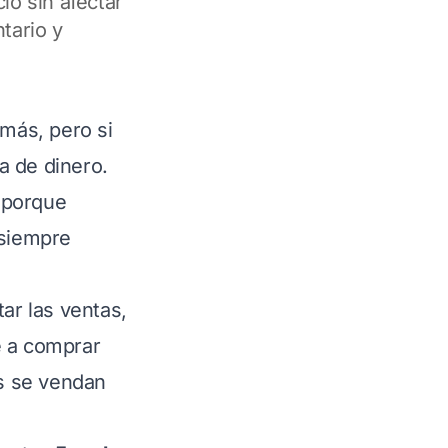
o sin afectar
tario y
más, pero si
a de dinero.
 porque
 siempre
ar las ventas,
e a comprar
s se vendan