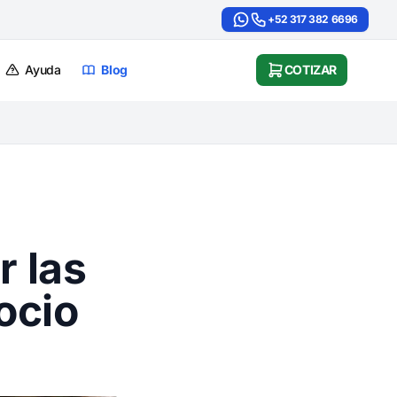
+52 317 382 6696
Ayuda
Blog
COTIZAR
r las
ocio