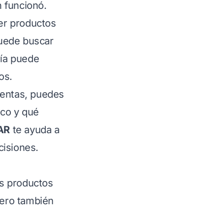
n funcionó.
er productos
puede buscar
ría puede
os.
ventas, puedes
oco y qué
AR
te ayuda a
cisiones.
os productos
pero también