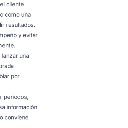
el cliente
rlo como una
ir resultados.
empeño y evitar
nente.
 lanzar una
orada
biar por
r periodos,
sa información
do conviene