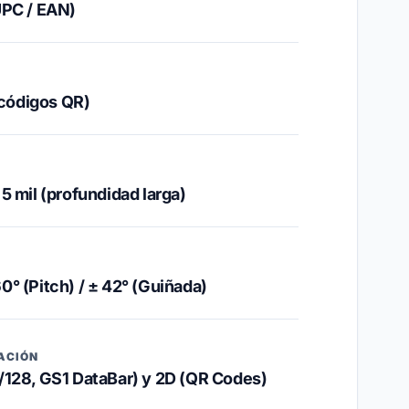
UPC / EAN)
 códigos QR)
/ 5 mil (profundidad larga)
60° (Pitch) / ± 42° (Guiñada)
ACIÓN
128, GS1 DataBar) y 2D (QR Codes)