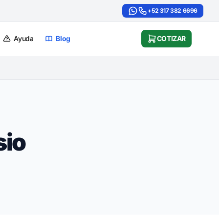
+52 317 382 6696
Ayuda
Blog
COTIZAR
sio