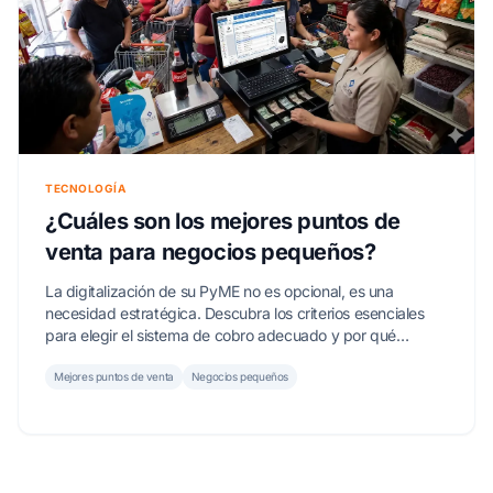
TECNOLOGÍA
¿Cuáles son los mejores puntos de
venta para negocios pequeños?
La digitalización de su PyME no es opcional, es una
necesidad estratégica. Descubra los criterios esenciales
para elegir el sistema de cobro adecuado y por qué
SICAR® es la solución integral que su empresa necesita
para competir y crecer.
Mejores puntos de venta
Negocios pequeños