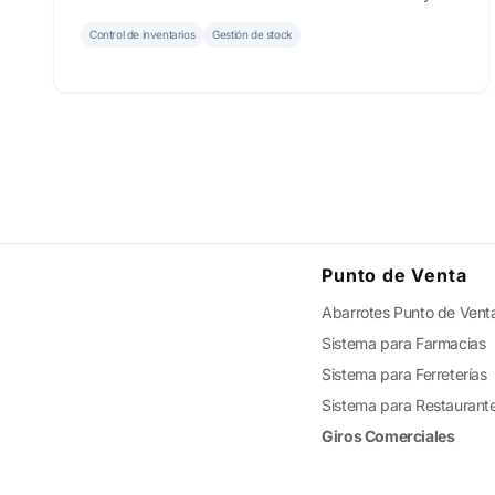
cómo SICAR ® transforma su almacén en un activo
rentable y organizado.
Control de inventarios
Gestión de stock
Punto de Venta
Abarrotes Punto de Vent
Sistema para Farmacias
Sistema para Ferreterías
Sistema para Restaurant
Giros Comerciales