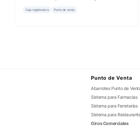
evolución hacia un sistema SICAR ® le otorga el control
total que su negocio exige.
Caja registradora
Punto de venta
Punto de Venta
Abarrotes Punto de Vent
Sistema para Farmacias
Sistema para Ferreterías
Sistema para Restaurant
Giros Comerciales